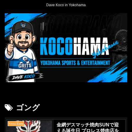
Dave Koco in Yokohama
ゴング
Koco Eats
金網デスマッチ焼肉SUNで迎
える誕生日 プロレス焼肉店を