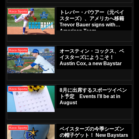
Koco Sports
トレバー・バウアー（元ベイ
スターズ）、アメリカへ移籍
Trevor Bauer signs with
American Team
Koco Sports
オースティン・コックス、ベ
イスターズにようこそ！
Austin Cox, a new Baystar
Koco Sports
8月に出席するスポーツイベン
ト予定 Events I’ll be at in
August
Koco Sports
ベイスターズの今季シーズン
の帽子ゲット！ New Baystars