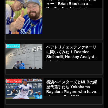
ュー！Brian Rioux as a
BayStar Fan Interview!
Koco Asks
ベアトリチェステファネーリ
に聞いてみた！ Beatrice
Stefanelli, Hockey Analyst
interview
Koco Sports
横浜ベイスターズとMLBの縁
歴代選手たち Yokohama
Baystars Players who have
played in the MLB