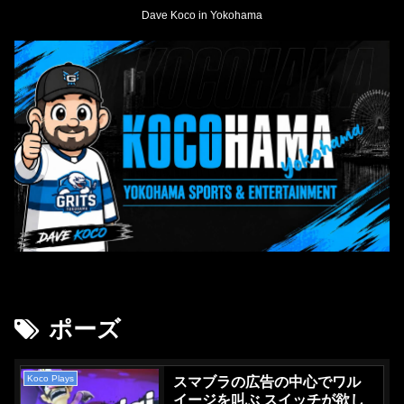
Dave Koco in Yokohama
ポーズ
Koco Plays
スマブラの広告の中心でワル
イージを叫ぶ スイッチが欲し