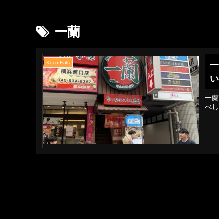
一蘭
Koco Eats
一
い
一蘭
べし