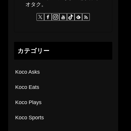
オタク。
カテゴリー
Koco Asks
Koco Eats
Koco Plays
Koco Sports