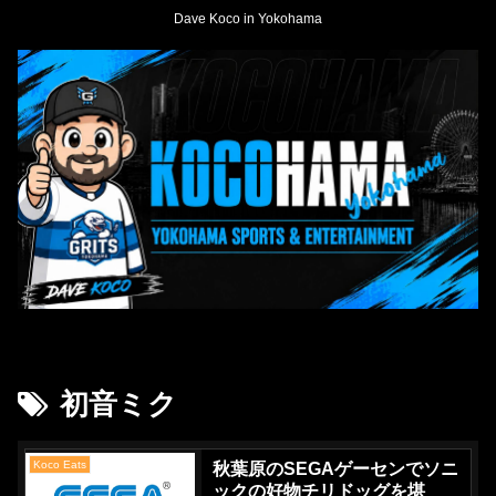
Dave Koco in Yokohama
初音ミク
Koco Eats
秋葉原のSEGAゲーセンでソニ
ックの好物チリドッグを堪