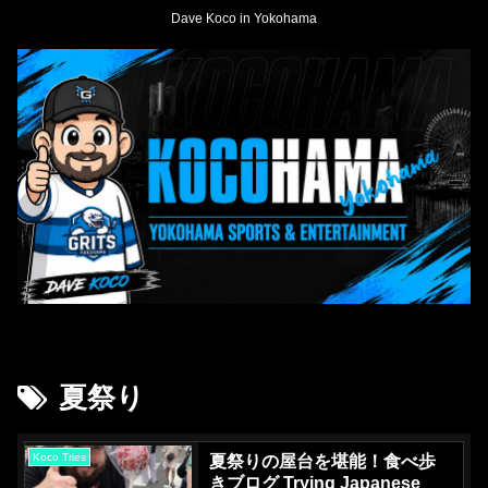
Dave Koco in Yokohama
夏祭り
Koco Tries
夏祭りの屋台を堪能！食べ歩
きブログ Trying Japanese