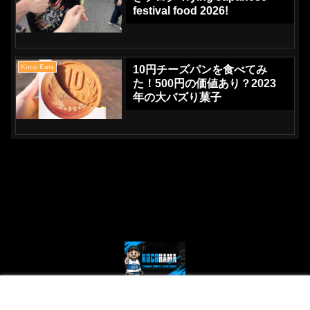
festival food 2026!
Koco Eats
10円チーズパンを食べてみ
た！500円の価値あり？2023
年の大バズり菓子
© 2024 Kocohama - Yokohama Sports and Entertainment.
メニュー
ホーム
検索
トップ
サイドバー