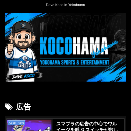
Dave Koco in Yokohama
広告
Koco Plays
スマブラの広告の中心でワル
イージを叫ぶ スイッチが欲し