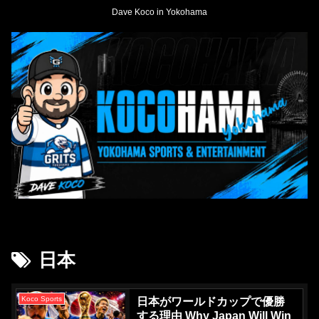
Dave Koco in Yokohama
日本
Koco Sports
日本がワールドカップで優勝
する理由 Why Japan Will Win