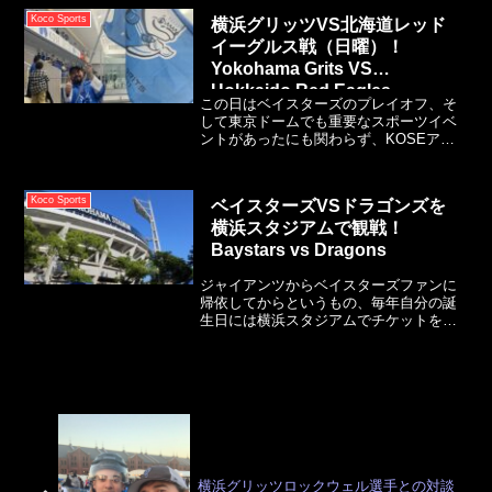
きな要素であり、これまでもそうでし
Koco Sports
横浜グリッツVS北海道レッド
た。しかし・・・
イーグルス戦（日曜）！
Yokohama Grits VS
Hokkaido Red Eagles
この日はベイスターズのプレイオフ、そ
して東京ドームでも重要なスポーツイベ
ントがあったにも関わらず、KOSEアイ
スアリーナの出席率は非常に高いもので
した。それだけホッケーがどんどん人気
のスポーツの一つとなっているのがわか
Koco Sports
ベイスターズVSドラゴンズを
る1日でした。日曜日の試合はグリッツの
横浜スタジアムで観戦！
選手たちは思ったよりも頑張ってくれて
手に汗握る試合を見せてくれました。
Baystars vs Dragons
ジャイアンツからベイスターズファンに
帰依してからというもの、毎年自分の誕
生日には横浜スタジアムでチケットを取
り試合を見に行くのが楽しみとなってい
ます。去年と変わっていたのが、アメリ
カのボールパークのテーマが試合前に流
れていたこと。
横浜グリッツロックウェル選手との対談