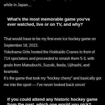
while in Japan…
What’s the most memorable game you’ve
ever watched, live or on TV, and why?
That would have to be my first-ever ice hockey game on
September 18, 2022.
Yokohama Grits hosted the Hokkaido Cranes in front of
714 spectators and proceeded to smash them 5-3, with
goals from Matsubuchi, Suzuki, Ikeda, Ujihashi, and
Iwamoto.
It’s the game that took my “hockey cherry” and basically got
me into the sport — I’ve never looked back since!
If you could attend any historic hockey game
from the past, which one would you pick?