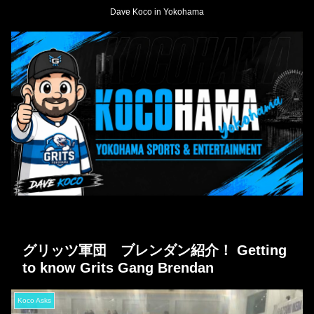
Dave Koco in Yokohama
グリッツ軍団 ブレンダン紹介！ Getting
to know Grits Gang Brendan
Koco Asks