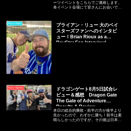
ーツイベントをこちらでご連絡します。
各イベント会場にて皆さんにお会いでき
たらと願っております。These are the
events I'm going to this month.Come join
me, and if you see me say hello and give
Koco Asks
ブライアン・リュー 大のベイ
a high five.出席スケジュールはスケジュ
スターズファンへのインタビ
ールは随時更新します！
ュー！Brian Rioux as a
BayStar Fan Interview!
Koco Sports
ドラゴンゲート8月5日試合レ
ビュー＆感想 Dragon Gate
The Gate of Adventure
Results & Review
本日の総合的勝敗 - 前半の方が後半より
良かったので、わずかに勝ち！前半は素
晴らしかったのですが、その後は日本を
蝕む過剰なヒール勢力が続きました。勢
力争いはドラゴンゲートにとって常に大