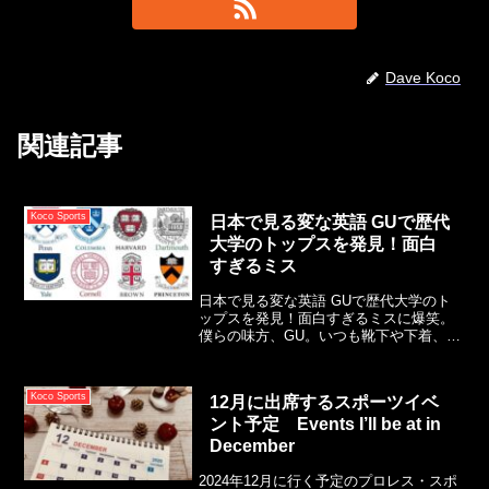
Dave Koco
関連記事
Koco Sports
日本で見る変な英語 GUで歴代
大学のトップスを発見！面白
すぎるミス
日本で見る変な英語 GUで歴代大学のト
ップスを発見！面白すぎるミスに爆笑。
僕らの味方、GU。いつも靴下や下着、部
屋着などの消耗系でお世話になっていま
す。UNIQLOみたいに世界に展開してい
ないけど、日本に住んでいて知っておく
Koco Sports
12月に出席するスポーツイベ
と便利なオールラウンド系ブランド。
ント予定 Events I’ll be at in
「プチプラ」（プチプライスの略）ブラ
ンドとして大人気で、おしゃれなスタイ
December
ルが発売されるとネットですぐに売り切
れになります。
2024年12月に行く予定のプロレス・スポ