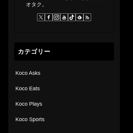
オタク。
カテゴリー
Koco Asks
Koco Eats
Koco Plays
Koco Sports