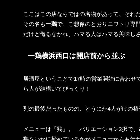
ここはこの店ならではの名物があって、
それ
その名も
一鶏
で、ご想像のとおりニワトリ専
だけど侮るなかれ、ハマる人はハマる美味し
一鶏横浜西口は開店前から並ぶ
居酒屋ということで17時の営業開始に合わせ
ら人が結構いてびっくり！
列の最後だったものの、
どうにか4人がけの
メニューは「鶏」。 バリエーション2択で、
鶏をいかに極めているかがメニューからも伝