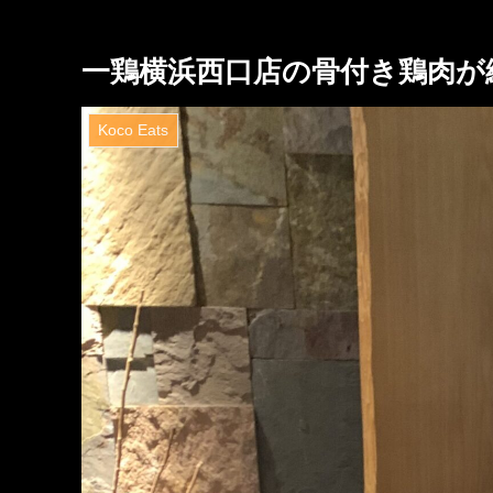
一鶏横浜西口店の骨付き鶏肉が絶品！Ikkei
Koco Eats