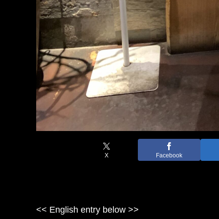
X
Facebook
<< English entry below >>