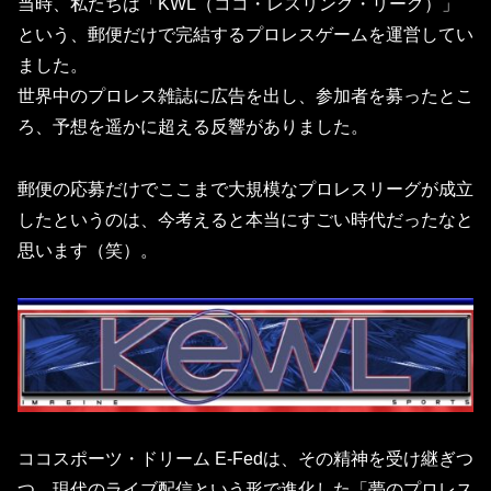
当時、私たちは「
KWL（ココ・レスリング・リーグ）
」
という、
郵便だけで完結するプロレスゲーム
を運営してい
ました。
世界中のプロレス雑誌に広告を出し、参加者を募ったとこ
ろ、予想を遥かに超える反響がありました。
郵便の応募だけでここまで大規模なプロレスリーグが成立
したというのは、今考えると本当にすごい時代だったなと
思います（笑）。
ココスポーツ・ドリーム E-Fedは、その精神を受け継ぎつ
つ、現代のライブ配信という形で進化した「夢のプロレス