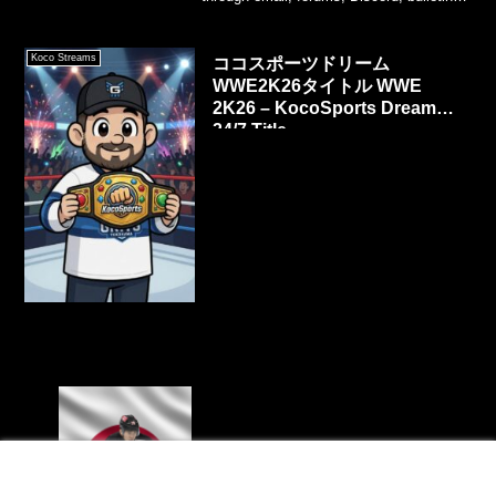
boards, websites, and more. Coco Sports
Dream does this live in real time on
YouTube, Twitch, and other streaming
Koco Streams
ココスポーツドリーム
platforms. They mainly use games like
WWE2K26タイトル WWE
WWE 2K, AEW Fight Forever, Fire Pro,
and Retro Mania to create their own
2K26 – KocoSports Dream
unique pro wrestling universe.
24/7 Title
日本対フランスホッケー世界選手権レビ
ュー Japan vs. France Recap in IIHF
メニュー
ホーム
検索
トップ
サイドバー
Men’s Worlds 1A