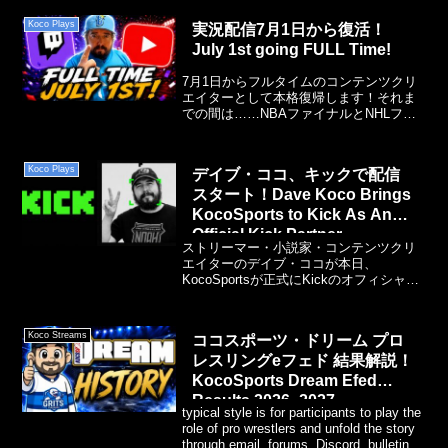
Koco Plays
実況配信7月1日から復活！
July 1st going FULL Time!
7月1日からフルタイムのコンテンツクリ
エイターとして本格復帰します！それま
での間は……NBAファイナルとNHLファ
イナルが終わり次第、YouTubeチャンネ
ル「KocoPlays」での配信を再開して、
進行中のWWEシリーズとNBAシリーズの
Koco Plays
デイブ・ココ、キックで配信
続きをやっていきます。
スタート！Dave Koco Brings
KocoSports to Kick As An
Official Kick Partner
ストリーマー・小説家・コンテンツクリ
エイターのデイブ・ココが本日、
KocoSportsが正式にKickのオフィシャル
パートナーとなったことを発表しまし
た。これによりKocoのマルチプラットフ
ォーム展開がさらに広がり、Kick限定の
Koco Streams
ココスポーツ・ドリーム プロ
土曜配信がスタートします。
レスリングeフェド 結果解説！
Kocohama.comブログでのゲーム配信・
プロレスコンテンツ・ストーリーテリン
KocoSports Dream Efed
グで知られるデイブ・ココは、
Results 2026 -2027
Twitch（KocoSports）と
typical style is for participants to play the
YouTube（KocoPlays）の両チャンネル
role of pro wrestlers and unfold the story
でこの発表を行いました。
through email, forums, Discord, bulletin