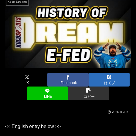
Koco Streams
X
Facebook
はてブ
LINE
コピー
2026.05.03
<< English entry below >>