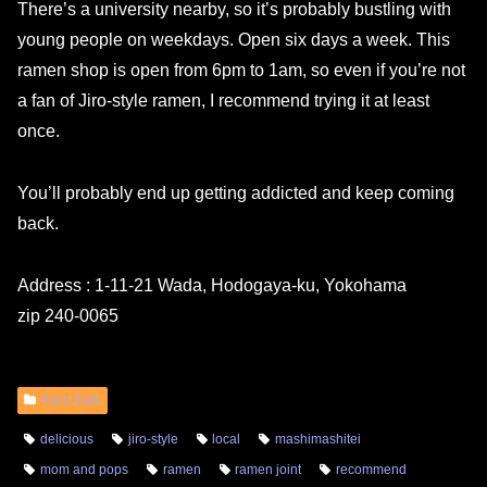
There’s a university nearby, so it’s probably bustling with
young people on weekdays. Open six days a week. This
ramen shop is open from 6pm to 1am, so even if you’re not
a fan of Jiro-style ramen, I recommend trying it at least
once.
You’ll probably end up getting addicted and keep coming
back.
Address : 1-11-21 Wada, Hodogaya-ku, Yokohama
zip 240-0065
Koco Eats
delicious
jiro-style
local
mashimashitei
mom and pops
ramen
ramen joint
recommend