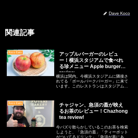
Dave Koco
関連記事
Koco Eats
アップルバーガーのレビュ
ー！横浜スタジアムで食べれ
る珍メニュー Apple burger
review
横浜は関内。今横浜スタジアムに隣接さ
れてる「ボールパークバーガー」に来て
います。このレストランはスタジアム内
に入らなくてもいつでも食べれるので、
このエリアを訪れたらぜひ一度寄ってみ
てください。というのも、普通のバーガ
Koco Eats
チャジャン、急須の蓋が映え
ー屋にはないものがあるから。そう、ま
るお茶のレビュー！Chazhong
さに今僕の目の前にある摩訶不思議で珍
なるもの。
tea review!
今バズり散らかしているこのお茶を検索
しようと、「急須の蓋」「ティーポット
がついてるドリンク」「急須が蓋にあ