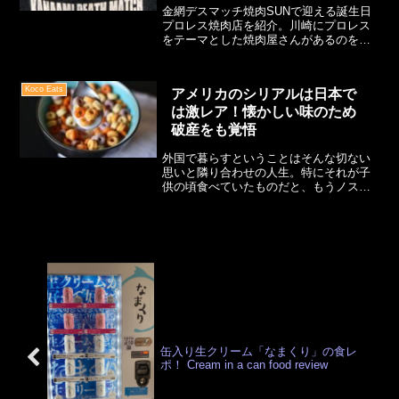
金網デスマッチ焼肉SUNで迎える誕生日
プロレス焼肉店を紹介。川崎にプロレス
をテーマとした焼肉屋さんがあるのをご
存知でしょうか？特別なイベントが無い
ときにはここで自分の誕生日を祝うこと
が多いです。ここの醍醐味はメニューの
Koco Eats
アメリカのシリアルは日本で
名前！有名プロレスラーにちなんだ肉で
は激レア！懐かしい味のため
注文ができる、ファンにはたまらない場
所です。
破産をも覚悟
外国で暮らすということはそんな切ない
思いと隣り合わせの人生。特にそれが子
供の頃食べていたものだと、もうノスタ
ルジー大爆発。店の棚に並んでいるのを
見つけたら値段関係なく、あの頃の味を
再び体験するために夢中でカゴに入れて
しまいます。これが日本で言うところの
「オフクロノアジ」ってヤツ？（違
缶入り生クリーム「なまくり」の食レ
ポ！ Cream in a can food review