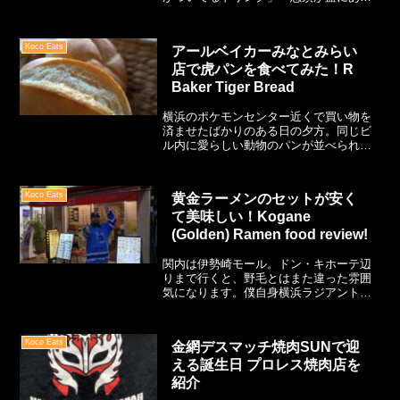
る」「湯気が出ている急須ドリンク」と
ググっている人も多いと思います。僕の
妻もそんな一人でした。それほどこのア
Koco Eats
アールベイカーみなとみらい
イテムは見た目が可愛く、持ち歩くだけ
店で虎パンを食べてみた！R
で人目を引くのです…！
Baker Tiger Bread
横浜のポケモンセンター近くで買い物を
済ませたばかりのある日の夕方。同じビ
ル内に愛らしい動物のパンが並べられて
いるパン屋を発見。普段は妻も僕もパン
には興味を持つことはないけれど、あま
りのユニークさに一番かわいいと思った
Koco Eats
黄金ラーメンのセットが安く
ものを2人でチョイス。
て美味しい！Kogane
(Golden) Ramen food review!
関内は伊勢崎モール。ドン・キホーテ辺
りまで行くと、野毛とはまた違った雰囲
気になります。僕自身横浜ラジアントホ
ールなどのイベントがあるときは、信頼
（？）のマクドナルドでお腹を満たして
いたのですが、それより美味しく栄養が
Koco Eats
金網デスマッチ焼肉SUNで迎
あり、満腹になれる場所を発見すること
える誕生日 プロレス焼肉店を
ができました！
紹介