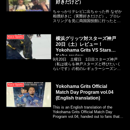
好きだけど）
ちゃっかりテレビに出ちゃった件 なぜか
相撲好きに（実際好きだけど）。プロレ
スリングを見に両国国技館に行ったとこ
ろ、メディアの人から相撲についてのイ
ンタビューを受けることに。色々と聞か
れたけど、テレビに放映されたのはたっ
Koco Sports
横浜グリッツ対スターズ神戸
たの1秒でした。笑
20日（土）レビュー！
Yokohama Grits VS Stars
Kobe review
9月20日 土曜日 1日目スターズ神戸
（私は彼らを神戸スターズと呼びたいく
らいです）の初のレギュラーシーズン戦
は、首位のグリッツとの対戦でした。ま
さに昔ながらの激しいホッケー！元横浜
グリッツの在 秀虎選手と石田辰之進選手
Koco Sports
Yokohama Grits Official
がアウェイゲームで横浜に戻ってくる姿
Match Day Program vol.04
を見ることができて嬉しかったです。在
家選手はとても嬉しそうな様子を見せて
(English translation)
くれました。
This is an English translation of the
Yokohama Grits Official Match Day
Program vol.04, handed out to fans that
came to KOSE Ice Arena on Oct. 25 and
26.