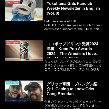
Koco Sports
Yokohama Grits Fanclub
Weekly Newsletter in English
(Vol. 8)
Hello, everyone of THE
GULUGERS!Thank you so much for your
enthusiastic support for the GRITS this
week!Last weekend, we hosted the Red
Eagles Hokkaido for two consecutive
home games.
Koco Sports
ココポップドリンク受賞2024
年度 Koco Pop Awards
2024 – The Wrestlers I loved
The Most In 2024
ちょっぴりスパイスの効いたココポップ
ドリンクショー（賞）、2024年度へよう
こそ！ここでは私ココトスが1年を振り返
って「良かった！」と思ったものに、上
記の画像の炭酸飲料、「ココポップ」を
進呈していくコーナーとなります。美味
Koco Asks
グリッツ軍団 ブレンダン紹
しそうですよね、上のAIドリンク、うん
介！ Getting to know Grits
（謎に満足）。スポーツブログや番組は
全てのイベントを見るわけではなく、も
Gang Brendan
し見たとしてもハイライトやまとめしか
目を通してない一つの団体を取り上げる
今回のファンへのインタビューはグリッ
だけだったりします。
ツ軍団のブレンダンにしてもらいまし