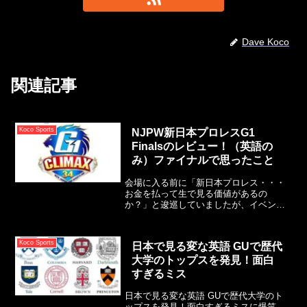
Dave Koco
関連記事
Koco Sports
NJPW新日本プロレスG1
Finalsのレビュー！（英語の
み）ファイナルで思ったこと
会場に入る前に「新日本プロレス・・・
お金を払って生で見る価値があるの
か？」と逡巡していましたが、イベント
が終わった後も全く同じ考えを持ってス
モーホール（両国国技館の愛称）を後に
しました。これって果たして良いことな
Koco Sports
日本で見る変な英語 GUで歴代
のか悪いことなのか？横浜出身の辻リョ
大学のトップスを発見！面白
ウタ選手を応援していましたが、ザック
セイバーJrが勝利したのもまた良き。
すぎるミス
日本で見る変な英語 GUで歴代大学のト
ップスを発見！面白すぎるミスに爆笑。