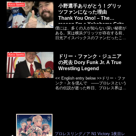
さんにホッケー観戦時のおすすめの服装
Koco Sports
小野選手ありがとう！グリッ
をご紹介！
ツファンになった理由
Thank You Ono! – The
reason I’m a Yokohama Grits
僕には、多くの人が知らない深い秘密が
Fan
ある。実は横浜グリッツが存在する前、
日光アイスバックスのファンだったこと
だ。あれはアイスバックスのチケットを
オンラインで購入しようとした時だっ
た。横浜グリッツのスケジュールが画面
Koco Sports
ドリー・ファンク・ジュニア
に現れたのだ。最初は練習試合かビール
の死去 Dory Funk Jr. A True
リーグのチームだと思った。
Wrestling Legend
<< English entry below >>ドリー・ファ
ンク・Jr.を偲んで ——プロレスという
名の伝説が逝った昨日、プロレス界は真
の偉人を失いました。ドリー・ファン
ク・Jr.が2026年8月4日、フロリダ州オカ
ラのホスピスケアにおい...
プロレスリングノア N1 Victory 1夜目レ