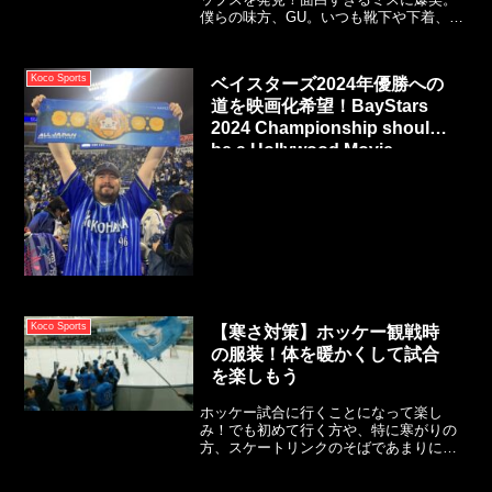
僕らの味方、GU。いつも靴下や下着、部
屋着などの消耗系でお世話になっていま
す。UNIQLOみたいに世界に展開してい
ないけど、日本に住んでいて知っておく
Koco Sports
ベイスターズ2024年優勝への
と便利なオールラウンド系ブランド。
道を映画化希望！BayStars
「プチプラ」（プチプライスの略）ブラ
ンドとして大人気で、おしゃれなスタイ
2024 Championship should
ルが発売されるとネットですぐに売り切
be a Hollywood Movie
れになります。
Koco Sports
【寒さ対策】ホッケー観戦時
の服装！体を暖かくして試合
を楽しもう
ホッケー試合に行くことになって楽し
み！でも初めて行く方や、特に寒がりの
方、スケートリンクのそばであまりに体
が凍えて風邪をひいてしまうのではない
かと不安も多いかと思います。そんな皆