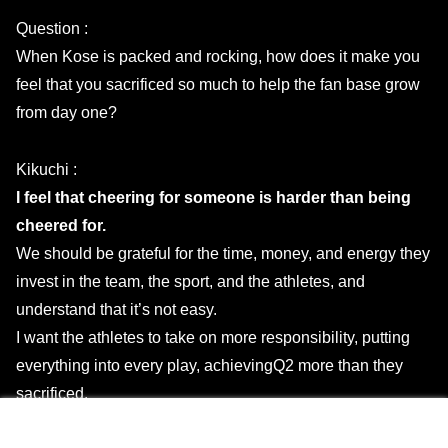
Question :
When Kose is packed and rocking, how does it make you
feel that you sacrificed so much to help the fan base grow
from day one?
Kikuchi :
I feel that cheering for someone is harder than being
cheered for.
We should be grateful for the time, money, and energy they
invest in the team, the sport, and the athletes, and
understand that it’s not easy.
I want the athletes to take on more responsibility, putting
everything into every play, achievingQ2 more than they
sacrificed.
メニュー
ホーム
検索
トップ
サイドバー