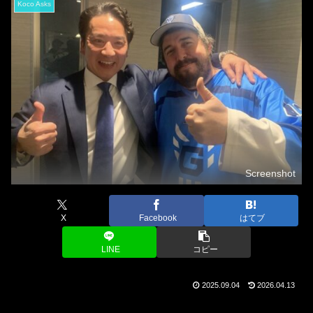
Koco Asks
Screenshot
X
Facebook
はてブ
LINE
コピー
2025.09.04
2026.04.13