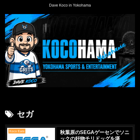
Dave Koco in Yokohama
セガ
Koco Eats
秋葉原のSEGAゲーセンでソニ
ックの好物チリドッグを堪