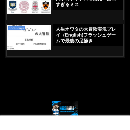
すぎるミス
Koco Plays
人生オワタの大冒険実況プレ
イ（English)フラッシュゲー
ムで最後の足掻き
© 2024 Kocohama - Yokohama Sports and Entertainment.
メニュー
ホーム
検索
トップ
サイドバー