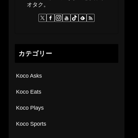
オタク。
カテゴリー
Koco Asks
Koco Eats
Koco Plays
Koco Sports