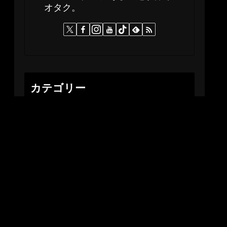
オタク。
カテゴリー
Koco Asks
Koco Eats
Koco Plays
Koco Sports