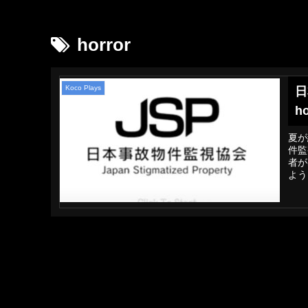
horror
Koco Plays
日
ho
夏が
件監
者が
よう
スタ
よう