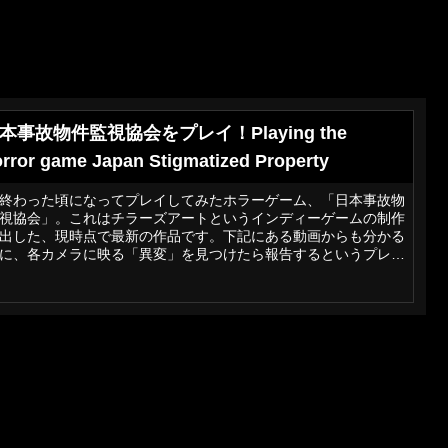
本事故物件監視協会をプレイ！Playing the
rror game Japan Stigmatized Property
終わった頃になってプレイしてみたホラーゲーム、「日本事故物
視協会」。これはチラーズアートというインディーゲームの制作
出した、現時点で最新の作品です。下記にある動画からも分かる
に、各カメラに映る「異変」を見つけたら報告するというプレイ
イル。「8番出口」や「5 Nights at Freddy's」のハイブリッドの
に感じました。