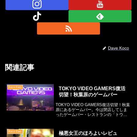
Dave Koco
関連記事
Koco Eats
TOKYO VIDEO GAMERS復活
切望！秋葉原のゲームバー
TOKYO VIDEO GAMERS復活切望！秋葉
原にあるゲームバー。今は閉店してしま
ったゲームバー・レストランの「トウキ
ョウビデオゲーマーズ」NEOGEOソフト
を中心にテーブルスクリーンでゲームを
しながら食事、酒が飲める最高の隠れ家
Koco Eats
極悪女王のほろよいレビュ
でした。