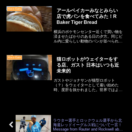
4？！これは自分達の舌で確かめなければ
と伊勢崎町と並行する公園沿いを歩いて
Koco Eats
アールベイカーみなとみらい
いきます。ブルーラインの駅がちらほ
店で虎パンを食べてみた！R
ら。
Baker Tiger Bread
横浜のポケモンセンター近くで買い物を
済ませたばかりのある日の夕方。同じビ
ル内に愛らしい動物のパンが並べられて
いるパン屋を発見。普段は妻も僕もパン
には興味を持つことはないけれど、あま
りのユニークさに一番かわいいと思った
Koco Eats
猫ロボットがウェイターをす
ものを2人でチョイス。
る店、ガスト 日本はいつも近
未来的
ガストやジョナサンが猫型ロボット
（？）をウェイターとして雇い始めた
時、度肝を抜かれました。世界ではよく
「日本は近未来」というフレーズがあり
ますが、主に用いられるのはお尻の温度
を保つ便座を言っている頃がほとんどで
す。でも便座以外にアンドロイドのウェ
イターがいたのでした。
ラウター選手とロックウェル選手から北
海道レッドイーグルス戦について一言！
Message from Rauter and Rockwell about