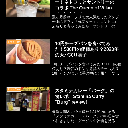
ー！ネトフリとサントリーの
コラボ The Queen of Villans
alcohol drink
数ヶ月前ネトフリで大人気だったダンプ
松本のドラマ「極悪女王」。コンビニに
ふらりと寄ってみたら、サントリーのほ
ろよいとネトフリがコラボドリンクを出
していました！缶の側面にはダンプ！こ
れはシリーズと本人のファンとして試し
Koco Eats
10円チーズパンを食べてみ
てみなければ！早速購入、そして飲んで
た！500円の価値あり？2023年
みました。感想はいかに・・・
の大バズり菓子
10円チーズパンを食べてみた！500円の価
値あり？渋谷のドンキ発祥のチーズ入り
10円パンがついに手の中に！果たしてお
味はいかに？
Koco Eats
スタミナカレー「バーグ」の
食レポ！Stamina Curry
“Burg” review!
横浜は関内。今日僕たちは関内にある
「スタミナカレー・バーグ」の料理を食
べにきました。グーグルの評価を見ると
1,400件超える口コミにも関わらす星