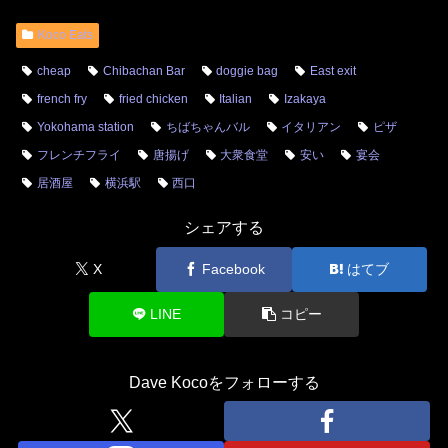
Koco Eats
cheap
Chibachan Bar
doggie bag
East exit
french fry
fried chicken
Italian
Izakaya
Yokohama station
ちばちゃんバル
イタリアン
ピザ
フレンチフライ
唐揚げ
大衆食堂
安い
宴会
居酒屋
横浜駅
西口
シェアする
X
Facebook
はてブ
LINE
コピー
Dave Kocoをフォローする