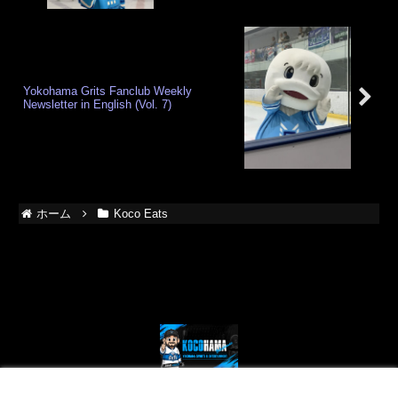
the games in Hokkaido
Yokohama Grits Fanclub Weekly
Newsletter in English (Vol. 7)
ホーム
Koco Eats
© 2024 Kocohama - Yokohama Sports and Entertainment.