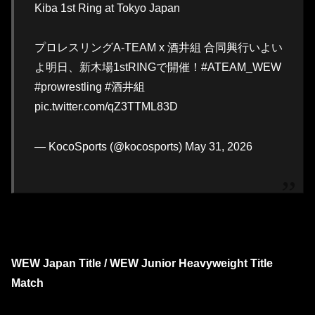
Kiba 1st Ring at Tokyo Japan
プロレスリングA-TEAM x 酒井組 合同興行いよい
よ明日、新木場1stRINGで開催！#ATEAM_WEW
#prowrestling #酒井組
pic.twitter.com/qZ3TTML83D
— KocoSports (@kocosports) May 31, 2026
WEW Japan Title / WEW Junior Heavyweight Title
Match