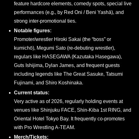
feature hardcore elements, comedy spots, special live
performances (e.g., by Red Oni / Beni Yashā), and
strong inter-promotional ties.
Notable figures:
Promoter/wrestler Hiroki Sakai (the “boss” or
kumichō), Megumi Sato (re-debuting wrestler),
regulars like HASEGAWA (Kazutaka Hasegawa),
Guts Ishijima, Dylan James, and frequent guests
including legends like The Great Sasuke, Tatsumi
Fujinami, and Shiro Koshinaka.
Current status:
Very active as of 2026, regularly holding events at
venues like Shinjuku FACE, Shin-Kiba 1st RING, and
Oriental Hotel Tokyo Bay. It frequently co-promotes
with Pro Wrestling A-TEAM.
Merch/Tickets: