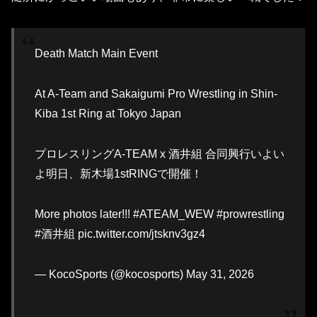
Death Match Main Event
At A-Team and Sakaigumi Pro Wrestling in Shin-
Kiba 1st Ring at Tokyo Japan
プロレスリングA-TEAM x 酒井組 合同興行いよい
よ明日、新木場1stRINGで開催！
More photos later!!! #ATEAM_WEW #prowrestling
#酒井組 pic.twitter.com/jtsknv3gz4
— KocoSports (@kocosports) May 31, 2026