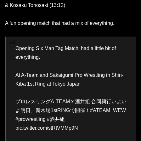
& Kosaku Tonosaki (13:12)
A fun opening match that had a mix of everything.
Opening Six Man Tag Match, had a little bit of
everything.
At A-Team and Sakaigumi Pro Wrestling in Shin-
Kiba 1st Ring at Tokyo Japan
プロレスリングA-TEAM x 酒井組 合同興行いよい
よ明日、新木場1stRINGで開催！#ATEAM_WEW
#prowrestling #酒井組
pic.twitter.com/stRtVMMp9N