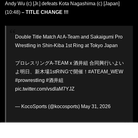
Andy Wu (c) [Jr.] defeats Kota Nagashima (c) [Japan]
(10:48)
– TITLE CHANGE !!!
Double Title Match At A-Team and Sakaigumi Pro
Wrestling in Shin-Kiba 1st Ring at Tokyo Japan
プロレスリングA-TEAM x 酒井組 合同興行いよい
よ明日、新木場1stRINGで開催！#ATEAM_WEW
#prowrestling #酒井組
pic.twitter.com/vsdlaM7YJZ
— KocoSports (@kocosports) May 31, 2026
メニュー
ホーム
検索
トップ
サイドバー