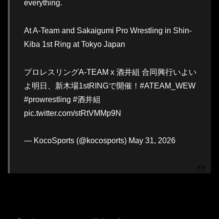
everything.
At A-Team and Sakaigumi Pro Wrestling in Shin-
Kiba 1st Ring at Tokyo Japan
プロレスリングA-TEAM x 酒井組 合同興行いよい
よ明日、新木場1stRINGで開催！#ATEAM_WEW
#prowrestling #酒井組
pic.twitter.com/stRtVMMp9N
— KocoSports (@kocosports) May 31, 2026