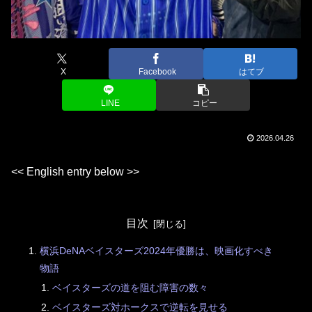
X
Facebook
はてブ
LINE
コピー
2026.04.26
<< English entry below >>
目次
横浜DeNAベイスターズ2024年優勝は、映画化すべき
物語
ベイスターズの道を阻む障害の数々
ベイスターズ対ホークスで逆転を見せる