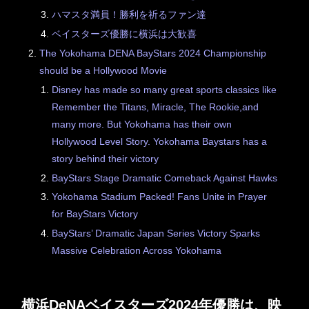
ハマスタ満員！勝利を祈るファン達
ベイスターズ優勝に横浜は大歓喜
The Yokohama DENA BayStars 2024 Championship
should be a Hollywood Movie
Disney has made so many great sports classics like
Remember the Titans, Miracle, The Rookie,and
many more. But Yokohama has their own
Hollywood Level Story. Yokohama Baystars has a
story behind their victory
BayStars Stage Dramatic Comeback Against Hawks
Yokohama Stadium Packed! Fans Unite in Prayer
for BayStars Victory
BayStars’ Dramatic Japan Series Victory Sparks
Massive Celebration Across Yokohama
横浜DeNAベイスターズ2024年優勝は、映