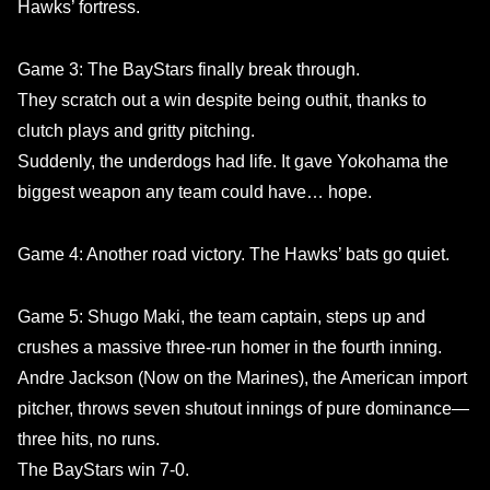
Hawks’ fortress.
Game 3: The BayStars finally break through.
They scratch out a win despite being outhit, thanks to
clutch plays and gritty pitching.
Suddenly, the underdogs had life. It gave Yokohama the
biggest weapon any team could have… hope.
Game 4: Another road victory. The Hawks’ bats go quiet.
Game 5: Shugo Maki, the team captain, steps up and
crushes a massive three-run homer in the fourth inning.
Andre Jackson (Now on the Marines), the American import
pitcher, throws seven shutout innings of pure dominance—
three hits, no runs.
The BayStars win 7-0.