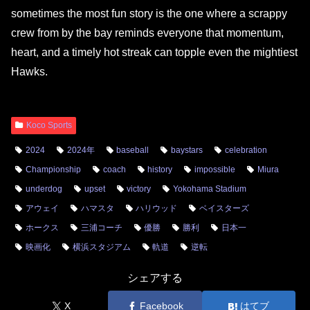
sometimes the most fun story is the one where a scrappy
crew from by the bay reminds everyone that momentum,
heart, and a timely hot streak can topple even the mightiest
Hawks.
Koco Sports
2024
2024年
baseball
baystars
celebration
Championship
coach
history
impossible
Miura
underdog
upset
victory
Yokohama Stadium
アウェイ
ハマスタ
ハリウッド
ベイスターズ
ホークス
三浦コーチ
優勝
勝利
日本一
映画化
横浜スタジアム
軌道
逆転
シェアする
X
Facebook
はてブ