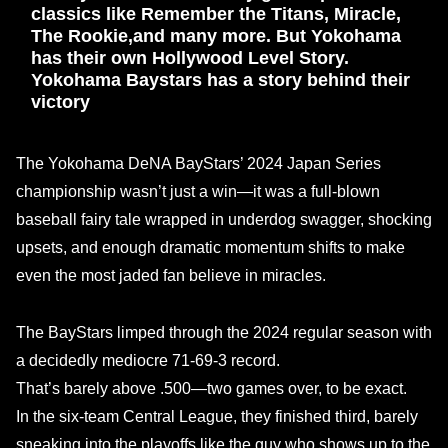
classics like Remember the Titans, Miracle,
The Rookie,and many more. But Yokohama
has their own Hollywood Level Story.
Yokohama Baystars has a story behind their
victory
The Yokohama DeNA BayStars’ 2024 Japan Series
championship wasn’t just a win—it was a full-blown
baseball fairy tale wrapped in underdog swagger, shocking
upsets, and enough dramatic momentum shifts to make
even the most jaded fan believe in miracles.
The BayStars limped through the 2024 regular season with
a decidedly mediocre 71-69-3 record.
That’s barely above .500—two games over, to be exact.
In the six-team Central League, they finished third, barely
sneaking into the playoffs like the guy who shows up to the