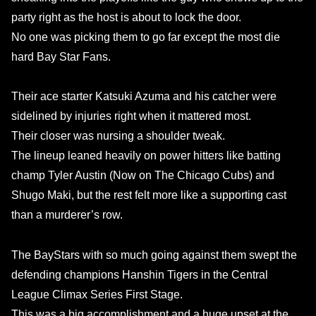
party right as the host is about to lock the door.
No one was picking them to go far except the most die
hard Bay Star Fans.
Their ace starter Katsuki Azuma and his catcher were
sidelined by injuries right when it mattered most.
Their closer was nursing a shoulder tweak.
The lineup leaned heavily on power hitters like batting
champ Tyler Austin (Now on The Chicago Cubs) and
Shugo Maki, but the rest felt more like a supporting cast
than a murderer’s row.
The BayStars with so much going against them swept the
defending champions Hanshin Tigers in the Central
League Climax Series First Stage.
This was a big accomplishment and a huge upset at the