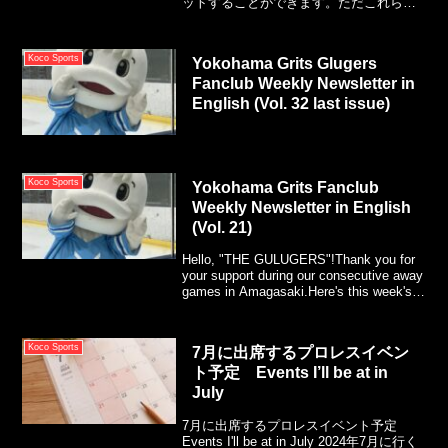
ットすることができます。ただこれらの
店は経営難か何かで急に無くなったりし
てしまうので、古着を扱っている店を見
つけたらすかさず入るようにしていま
Koco Sports
Yokohama Grits Glugers
す。例えばこのユニフォーム。アトラン
Fanclub Weekly Newsletter in
タ・スラッシャーズのユニフォームが横
浜駅西口に近い店で（残念ながら現在は
English (Vol. 32 last issue)
閉店）たったの1,000円で買うことができ
ました。
Koco Sports
Yokohama Grits Fanclub
Weekly Newsletter in English
(Vol. 21)
Hello, "THE GULUGERS"!Thank you for
your support during our consecutive away
games in Amagasaki.Here's this week's
activity report!
Koco Sports
7月に出席するプロレスイベン
ト予定 Events I’ll be at in
July
7月に出席するプロレスイベント予定
Events I'll be at in July 2024年7月に行く