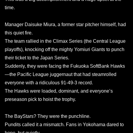
time.
Manager Daisuke Miura, a former star pitcher himself, had
this quiet fire.
The team rallied in the Climax Series (the Central League
playoffs), knocking off the mighty Yomiuri Giants to punch
their ticket to the Japan Series.
Suddenly, they were facing the Fukuoka SoftBank Hawks
—the Pacific League juggernaut that had steamrolled
everyone with a ridiculous 91-49-3 record.
The Hawks were loaded, dominant, and everyone’s
preseason pick to hoist the trophy.
The BayStars? They were the punchline.
Pundits called it a mismatch. Fans in Yokohama dared to
hope, but quietly.