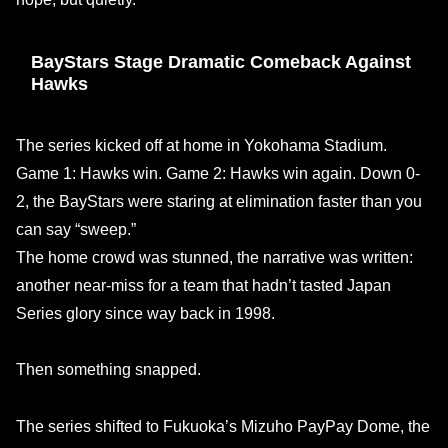
BayStars Stage Dramatic Comeback Against
Hawks
The series kicked off at home in Yokohama Stadium.
Game 1: Hawks win. Game 2: Hawks win again. Down 0-
2, the BayStars were staring at elimination faster than you
can say “sweep.”
The home crowd was stunned, the narrative was written:
another near-miss for a team that hadn’t tasted Japan
Series glory since way back in 1998.
Then something snapped.
The series shifted to Fukuoka’s Mizuho PayPay Dome, the