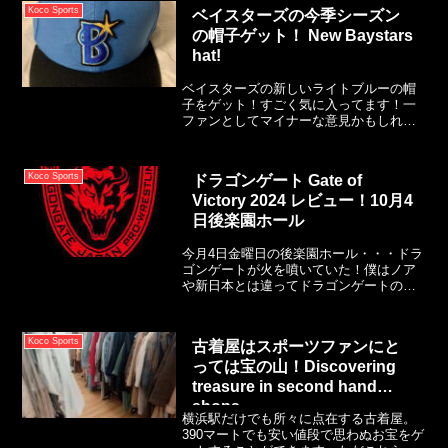
Koco Sports
ベイスターズの今季シーズン
の帽子ゲット！ New Baystars
hat!
ベイスターズの新しいライトブルーの帽
子をゲット！すごく気に入ってます！一
ファンとしてマイナーな意見かもしれま
せんが、私はビッグBロゴよりもY字のベ
イスターズロゴの方が実は好き。ベイス
ターズにはシルバーのYロゴの帽子も特別
Koco Sports
ドラゴンゲート Gate of
にあるので、近い将来それも買うかもし
Victory 2024 レビュー！10月4
れません。
日後楽園ホール
今月4日金曜日の後楽園ホール・・・ドラ
ゴンゲートが火を噴いていた！僕はノア
や新日本とは違ってドラゴンゲートのマ
ッチにはあまり行けてないのですが、こ
の日は会場にいた人全員を満足させてく
れる内容でした！この日は1,422席完売と
Koco Sports
古着屋はスポーツファンにと
いう人気っぷり。て行っても、わかりや
っては宝の山！Discovering
すい流れを魅せてくれることです。
treasure in second hand
shops
横浜駅だけでも所々に点在する古着屋。
390マートでも安い値段で思わぬお宝をゲ