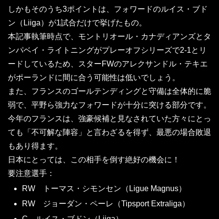
しかもそのうち3ポイントは、フォワードのルイス・ブド
ン（Liiga）が1試合だけで挙げたもの。
本記事執筆時点で、モントリオール・カナディアンズとタ
ンパベイ・ライトニングがプレーオフシリーズで2-1とリ
ードしているため、スターFWのアレクサンドル・テキエ
がポーランドに間に合う可能性は低いでしょう。
また、フランスのゴールテンディングと守備は全体的に脆
弱で、平野ら強力なフォワードが十分に突ける部分です。
今年のフランスは、強豪候補と見なされていた方々にとっ
ても「不可解な陣容」と言わざるを得ず、最悪の場合敗退
もあり得ます。
日本にとっては、この相手を倒す絶好の機会に！
要注意選手：
RW トーマス・シモンセン（Ligue Magnus）
RW ジョーダン・ペーレ（Tipsport Extraliga）
C ルイス・ブドン（Liiga）