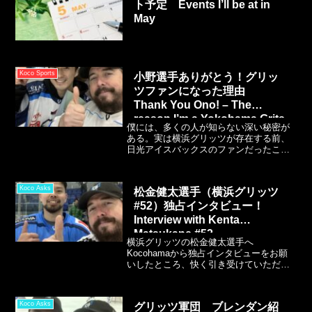
ト予定 Events I’ll be at in
選手たちは思ったよりも頑張ってくれて
手に汗握る試合を見せてくれました。
May
Koco Sports
小野選手ありがとう！グリッ
ツファンになった理由
Thank You Ono! – The
reason I’m a Yokohama Grits
僕には、多くの人が知らない深い秘密が
Fan
ある。実は横浜グリッツが存在する前、
日光アイスバックスのファンだったこと
だ。あれはアイスバックスのチケットを
オンラインで購入しようとした時だっ
た。横浜グリッツのスケジュールが画面
Koco Asks
松金健太選手（横浜グリッツ
に現れたのだ。最初は練習試合かビール
#52）独占インタビュー！
リーグのチームだと思った。
Interview with Kenta
Matsukane #52
横浜グリッツの松金健太選手へ
Kocohamaから独占インタビューをお願
いしたところ、快く引き受けていただき
ました！ホッケーとの出会いから大学時
代の思い出、オーストラリアでの経験な
ど松金選手のファンなら必読！お忙しい
Koco Asks
グリッツ軍団 ブレンダン紹
中、答えていただきありがとうございま