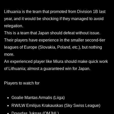
Lithuania is the team that promoted from Division 1B last
year, and it would be shocking if they managed to avoid
relegation.
This is a team that Japan should defeat without issue.
Their players have experience in the smaller second-tier
leagues of Europe (Slovakia, Poland, etc.), but nothing
more.
An experienced player like Miura should make quick work
of Lithuania; almost a guaranteed win for Japan.
Players to watch for
Goalie Mantas Armalis (Liiga)
RW/LW Emilijus Krakauskas (Sky Swiss League)
Dovydas Juknas (QMJHL)