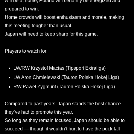
will be at home, Poland will certainly be energized and
prepared to win.
Home crowds will boost enthusiasm and morale, making
this meeting tougher than usual.
Japan will need to keep sharp for this game.
Players to watch for
LW/RW Krzystof Macias (Tipsport Extraliga)
LW Aron Chmielewski (Tauron Polska Hokej Liga)
RW Pawel Zygmunt (Tauron Polska Hokej Liga)
Compared to past years, Japan stands the best chance
they’ve had to promote this year.
So long as they remain focused, Japan should be able to
succeed — though it wouldn’t hurt to have the puck fall