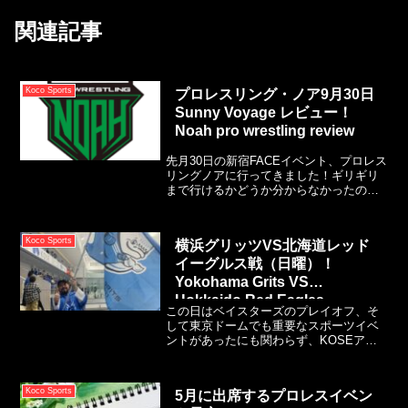
関連記事
Koco Sports
プロレスリング・ノア9月30日
Sunny Voyage レビュー！
Noah pro wrestling review
先月30日の新宿FACEイベント、プロレス
リングノアに行ってきました！ギリギリ
まで行けるかどうか分からなかったので
すが、最近のNOAHは試合の質やストー
リーの上下が激しかったので自分の目で
見るまでは正直不安でした。実際に見に
Koco Sports
横浜グリッツVS北海道レッド
いった感想としては、とても満足できる
イーグルス戦（日曜）！
イベントだったので嬉しかったです。
Yokohama Grits VS
Hokkaido Red Eagles
この日はベイスターズのプレイオフ、そ
して東京ドームでも重要なスポーツイベ
ントがあったにも関わらず、KOSEアイ
スアリーナの出席率は非常に高いもので
した。それだけホッケーがどんどん人気
のスポーツの一つとなっているのがわか
Koco Sports
5月に出席するプロレスイベン
る1日でした。日曜日の試合はグリッツの