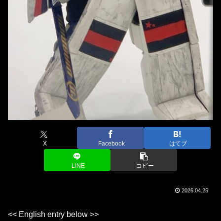
X
Facebook
はてブ
LINE
コピー
2026.04.25
<< English entry below >>