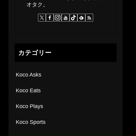
オタク。
カテゴリー
Koco Asks
Koco Eats
Koco Plays
Koco Sports