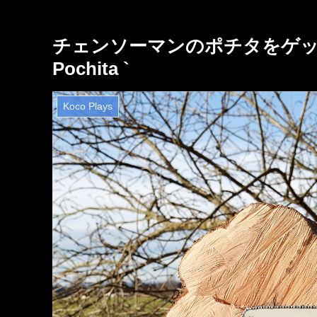
チェンソーマンのポチタをゲットで
Pochita `
Koco Plays