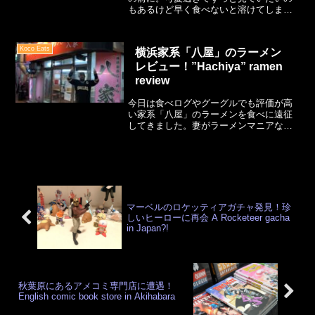
もあるけど早く食べないと溶けてしまう
葛藤。笹を抹茶ポッキーで表現している
のが何ともユニークです。ここは相鉄線
天王町駅から徒歩10分ほどにある「ひま
Koco Eats
横浜家系「八屋」のラーメン
わり〜Yamanashi工房」というカフェで
レビュー！”Hachiya” ramen
す。
review
今日は食べログやグーグルでも評価が高
い家系「八屋」のラーメンを食べに遠征
してきました。妻がラーメンマニアなの
で（そのくせ味音痴）、長い間ここを試
してみたかったと言います。家系ラーメ
ンとのことですが、僕は最初その意味が
分かりませんでした。ざっとまとめる
と・・・
マーベルのロケッティアガチャ発見！珍
しいヒーローに再会 A Rocketeer gacha
in Japan?!
秋葉原にあるアメコミ専門店に遭遇！
English comic book store in Akihabara