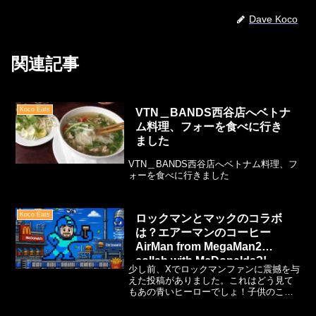
Dave Koco
関連記事
Koco Eats
VTN＿BANDS西谷店へベトナ
ム料理、フォーを食べに行き
ました
VTN＿BANDS西谷店へベトナム料理、フ
ォーを食べに行きました
Koco Eats
ロックマンとマックのコラボ
は？エアーマンのコーヒー
AirMan from MegaMan2
collab with McDonalds?!
少し前、Xでロックマンファンに震撼を与
えた投稿がありました。これはどう見て
もあの青いヒーローでしょ！子供のころ
からの熱狂的オタクである僕と妻は以前
のストリートファイター2とのコラボを思