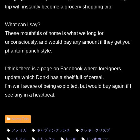
trip will instantly become a grocery shopping trip.
What can I say?
These mouthfuls of home is what we long for
unconsciously, and would pay any amount if they get you
phantom punch style.
I think there is a page on Facebook where foreigners
update which Donki has a shelf full of cereal.
I’m well aware of being exploited, but would buy again if I
see any in a heartbeat.
Koco Eats
アメリカ
キャプテンクランチ
クッキークリスプ
シリアル
トリックス
ドンキ
ドンキホーテ