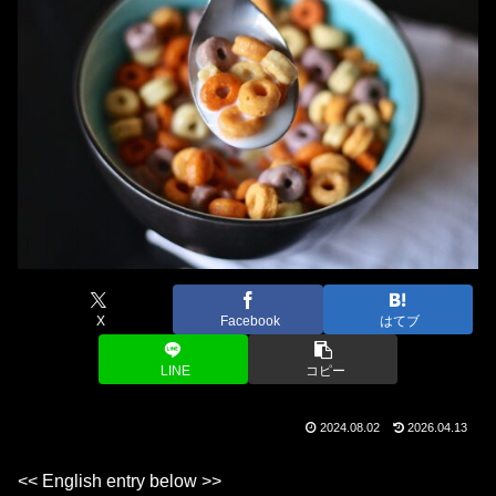
X
Facebook
はてブ
LINE
コピー
2024.08.02
2026.04.13
<< English entry below >>