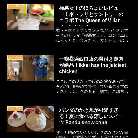
い出し、歓喜。
Koco Eats
極悪女王のほろよいレビュ
ー！ネトフリとサントリーの
コラボ The Queen of Villans
alcohol drink
数ヶ月前ネトフリで大人気だったダンプ
松本のドラマ「極悪女王」。コンビニに
ふらりと寄ってみたら、サントリーのほ
ろよいとネトフリがコラボドリンクを出
していました！缶の側面にはダンプ！こ
れはシリーズと本人のファンとして試し
Koco Eats
一鶏横浜西口店の骨付き鶏肉
てみなければ！早速購入、そして飲んで
が絶品！Ikkei has the juiciest
みました。感想はいかに・・・
chicken
ここはこの店ならではの名物があって、
それだけを極めて提供しているタイプの
レストラン。その名も一鶏で、ご想像の
とおりニワトリ専門店です。だけど侮る
なかれ、ハマる人はハマる美味しさと贅
沢さ！
Koco Eats
パンダのかき氷が可愛すぎ
る！夏に食べる涼しいスイー
ツ Panda snow cone
ずっと眺めていたいパンダのかき氷が目
の前に。可愛過ぎてずっと見ていたいの