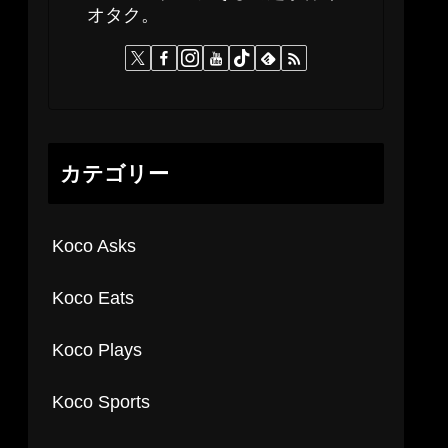
オタク。
カテゴリー
Koco Asks
Koco Eats
Koco Plays
Koco Sports