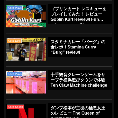
Koco Plays
ゴブリンカート レスキューを
プレイしてみた！ レビュー
Goblin Kart Review! Fun
retro game on Steam
Koco Eats
スタミナカレー「バーグ」の
食レポ！Stamina Curry
“Burg” review!
Koco Plays
十手観音クレーンゲームをサ
ープラ横浜遊びタウンで体験
Ten Claw Machine challenge
Koco Sports
ダンプ松本が主役の極悪女王
のレビュー The Queen of