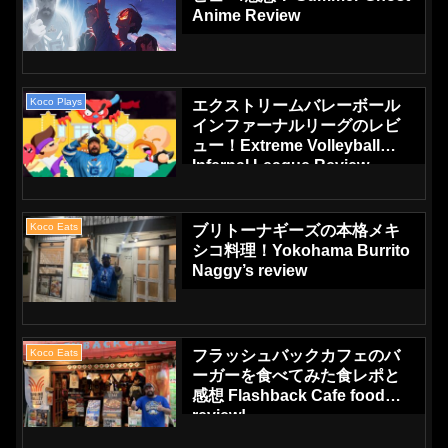
Anime Review
Koco Plays
エクストリームバレーボール
インファーナルリーグのレビ
ュー！Extreme Volleyball
Infernal League Review
Koco Eats
ブリトーナギーズの本格メキ
シコ料理！Yokohama Burrito
Naggy’s review
Koco Eats
フラッシュバックカフェのバ
ーガーを食べてみた食レポと
感想 Flashback Cafe food
review!