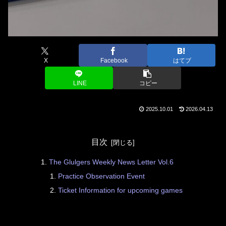
X
Facebook
はてブ
LINE
コピー
2025.10.01
2026.04.13
目次
The Glulgers Weekly News Letter Vol.6
Practice Observation Event
Ticket Information for upcoming games