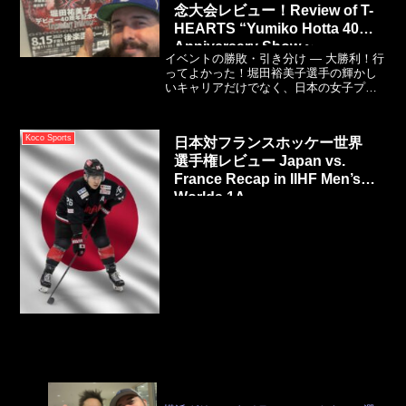
念大会レビュー！Review of T-
華唯選手はあと1点で、ハットトリック達
成のチャンスでした。実に惜しい！彼は
HEARTS “Yumiko Hotta 40th
得点獲得から試合を通して粘り強くプレ
Anniversary Show ~
ーすることまで、氷上であらゆることを
イベントの勝敗・引き分け ― 大勝利！行
Legendary Evidence”
こなしています。
ってよかった！堀田裕美子選手の輝かし
いキャリアだけでなく、日本の女子プロ
レス界全体をファン達と祝うことができ
ました。たくさんのレジェンド選手た
ち。日本の女子プロレスの歴史を共に見
Koco Sports
日本対フランスホッケー世界
てきた友人二人（サトシさんとヨーコさ
選手権レビュー Japan vs.
ん）の隣に座ることができました。
France Recap in IIHF Men’s
Worlds 1A