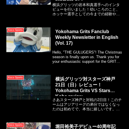
Iwamoto #13
横浜グリッツの岩本和真選手へのインタ
ビューを行いました！幼いころのこと、
ホッケー選手としての今までの経験やグ
リッツとしての見通しを語っていただき
ました。是非チェック！
Koco Sports
Yokohama Grits Fanclub
Weekly Newsletter in English
(Vol. 17)
Hello, "THE GULUGERS"! The Christmas
season is finally upon us. Thank you for
your enthusiastic support for the GRITS
this week!
Koco Sports
横浜グリッツ対スターズ神戸
21日（日）レビュー！
Yokohama Grits VS Stars
Kobe review
さあスターズ神戸と対戦の2日目！このチ
ームはアジアリーグの弟分ではなくなっ
たのは初めてで、本当に嬉しいです。岩
本雄二監督率いるチームは今年より落ち
着き、粘り強さも得て、そして自信に満
ち溢れているように感じます。この努力
Koco Sports
堀田裕美子デビュー40周年記
を継続していくのは大変でしょう。杉本