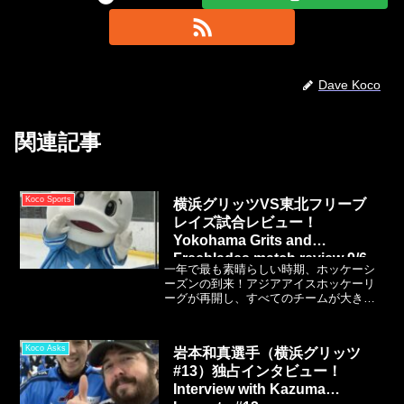
Dave Koco
関連記事
Koco Sports
横浜グリッツVS東北フリーブ
レイズ試合レビュー！
Yokohama Grits and
Freeblades match review 9/6
一年で最も素晴らしい時期、ホッケーシ
ーズンの到来！アジアアイスホッケーリ
ーグが再開し、すべてのチームが大きな
夢を抱きながら、今年も第一歩を踏み出
します。横浜グリッツはフリーブレイズ
との接戦を1-0で制し、新加入のタイラ
Koco Asks
岩本和真選手（横浜グリッツ
ー・ロックウェル選手がゴールを決める
#13）独占インタビュー！
と、ファンは大熱狂に包まれました。
Interview with Kazuma