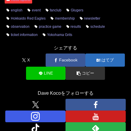
english
event
fanclub
Glugers
Hokkaido Red Eagles
membership
newsletter
observation
practice game
results
schedule
ticket information
Yokohama Grits
シェアする
X
Facebook
はてブ
LINE
コピー
Dave Kocoをフォローする