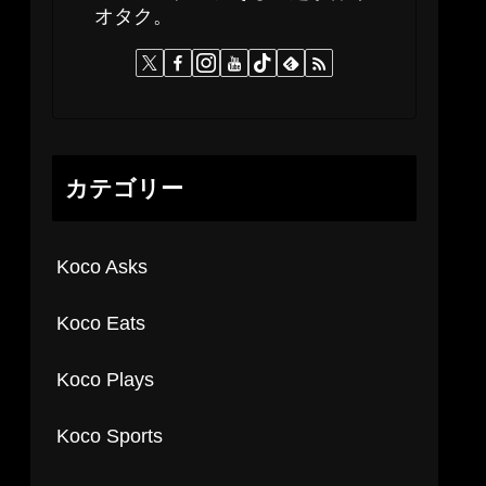
オタク。
カテゴリー
Koco Asks
Koco Eats
Koco Plays
Koco Sports