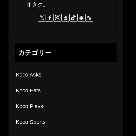
オタク。
カテゴリー
Koco Asks
Koco Eats
Koco Plays
Koco Sports