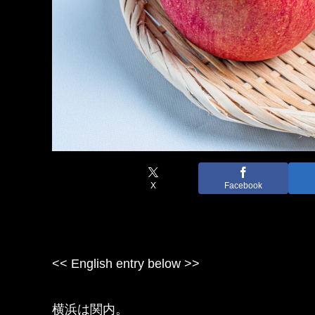
X
Facebook
<< English entry below >>
横浜は関内。