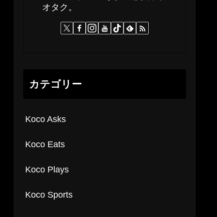
オタク。
カテゴリー
Koco Asks
Koco Eats
Koco Plays
Koco Sports