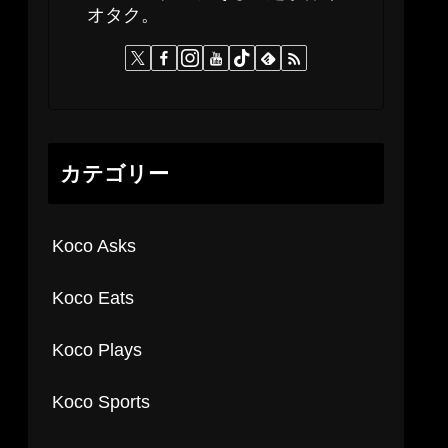
オタク。
カテゴリー
Koco Asks
Koco Eats
Koco Plays
Koco Sports