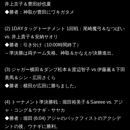
井上京子＆豊田紗也夏
◆勝者：神取が豊田にワキガタメ
(2) 1DAYタッグトーナメント 1回戦：尾崎魔弓＆なつぽい
vs. 井上貴子＆安納サオリ
◆勝者：引き分け（10:00時間終了）
～準決勝は両チーム失格。神取＆かなえが決勝進出。
(3) ジャガー横田＆ダンプ松本＆渡辺智子 vs 伊藤薫＆下田
美馬＆シン・広田さくら
◆勝者：横田が広田に勝ちました。
(4) トーナメント準決勝戦：堀田裕美子＆Sareee vs. アジ
ャ・コング＆ウナギ・サヤカ
◆勝者：堀田 (6:04) アジャのバックフィストのアクシデ
ントの後、ウナギに勝利。