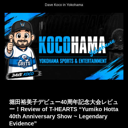
Dave Koco in Yokohama
堀田裕美子デビュー40周年記念大会レビュ
ー！Review of T-HEARTS “Yumiko Hotta
40th Anniversary Show ~ Legendary
Evidence”