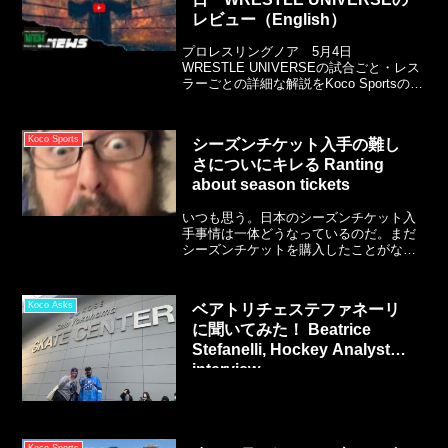
にいると思います。
レビュー（English）
プロレスリングノア 5月4日
WRESTLE UNIVERSEの試合ごと・レス
ラーごとの詳細な解説をKoco Sportsのユ
ーチューブチャンネルで語りに語ってい
ます
Koco Sports
シーズンチケット入手の難し
さについにキレる Ranting
about season tickets
いつも思う。日本のシーズンチケット入
手事情は一体どうなっているのだ。まだ
シーズンチケットを購入したことがない
チームのサイトを見るものの、「新規購
入者はくじ引き」というベイスターズ、
なぜか次のシーズン分でも現時点では払
Koco Asks
ベアトリチェステファネーリ
えないビーコル。しかもシーズンチケッ
に聞いてみた！ Beatrice
トのページが長い！
Stefanelli, Hockey Analyst
interview
Koco Sports