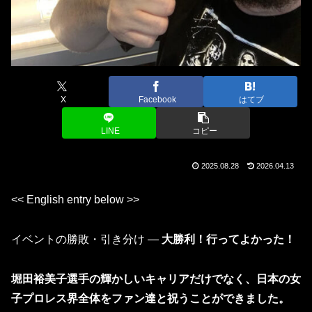
X
Facebook
はてブ
LINE
コピー
2025.08.28
2026.04.13
<< English entry below >>
イベントの勝敗・引き分け ―
大勝利！行ってよかった！
堀田裕美子選手の輝かしいキャリアだけでなく、日本の女
子プロレス界全体をファン達と祝うことができました。