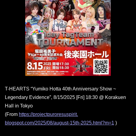
T-HEARTS “Yumiko Hotta 40th Anniversary Show ~
Legendary Evidence”, 8/15/2025 [Fri] 18:30 @ Korakuen
Hall in Tokyo
(From
https://
projectpuroresuspirit.
blogspot.com/2025/08/august-
15th-2025.html?m=1
)