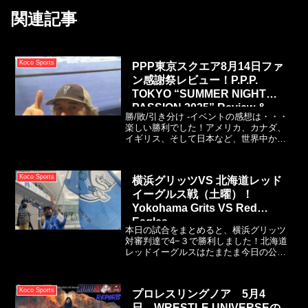
関連記事
Koco Sports
PPP東京スクエア8月14日ファ
ン感謝祭レビュー！P.P.P.
TOKYO “SUMMER NIGHT
PASSION 2025” Review &
勝/敗/引き分け -イベントの感想は・・・
Results
楽しい勝利でした！アメリカ、カナダ、
イギリス、そして日本など、世界中から
友達が集まり、皆で楽しい時間を過ごす
ことができたイベントでした。私たちの
グループには、日本で初めてプロレスを
Koco Sports
横浜グリッツVS 北海道レッド
生で観戦する人も何人かいましたが、皆
イーグルス戦（土曜）！
とても楽しんでいたようです。
Yokohama Grits VS Red
Eagles
本日の試合をまとめると、横浜グリッツ
対審判達で4−３で勝利しました！北海道
レッドイーグルスはたまたま今日の公式
な対戦相手でした。しつこいのはわかっ
ていますが言わせてください・・・ホッ
ケーは素晴らしいスポーツなのに、アジ
Koco Sports
プロレスリングノア 5月4
アリーグの名に相応しい知識・経験・覚
日 WRESTLE UNIVERSEの
悟が無い審判のせいで大きく飛躍できず