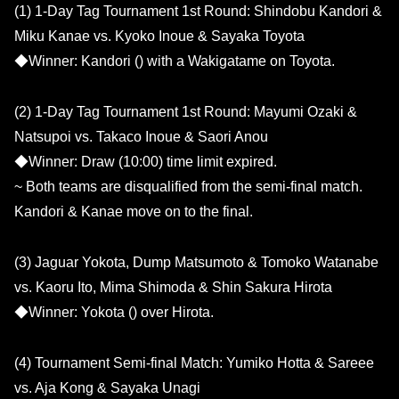
(1) 1-Day Tag Tournament 1st Round: Shindobu Kandori &
Miku Kanae vs. Kyoko Inoue & Sayaka Toyota
◆Winner: Kandori () with a Wakigatame on Toyota.
(2) 1-Day Tag Tournament 1st Round: Mayumi Ozaki &
Natsupoi vs. Takaco Inoue & Saori Anou
◆Winner: Draw (10:00) time limit expired.
~ Both teams are disqualified from the semi-final match.
Kandori & Kanae move on to the final.
(3) Jaguar Yokota, Dump Matsumoto & Tomoko Watanabe
vs. Kaoru Ito, Mima Shimoda & Shin Sakura Hirota
◆Winner: Yokota () over Hirota.
(4) Tournament Semi-final Match: Yumiko Hotta & Sareee
vs. Aja Kong & Sayaka Unagi