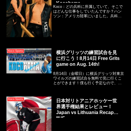
Kocohama
Koco：どの兵科に所属していて、そこで
はどんな仕事をしていたんですか？ハン
ソン：アメリカ陸軍にいました。兵科は
MOS 12B、つまり戦闘工兵です。入隊し
たとき、正直その意味をよく分かってい
なかったんですよね。「エンジニア（工
兵）」という言葉を見て、なんで「戦
闘」エンジニアなんだろう？戦場で何か
を建設するのか？って思って。
Koco Sports
横浜グリッツの練習試合を見
に行こう！8月14日 Free Grits
game on Aug. 14th!
8月14日（金曜日）に横浜グリッツ対東京
ワイルズの練習試合を無料で見に行くこ
とができます！僕も行く予定なので、是
非現地でお会いしましょう！
Kocohama's Dave Koco will be attending
the practice match between Yokohama
Koco Sports
日本対リトアニアホッケー世
GRITS and Tokyo Wilds on Friday,
界選手権結果とレビュー！
August 14, 2026, at the Yokohama Bank
Ice Arena.
Japan vs Lithuania Recap
IIHF