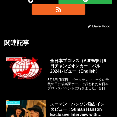
Dave Koco
関連記事
Koco Sports
全日本プロレス（AJPW)5月6
日チャンピオンカーニバル
2024レビュー（English）
5月6日月曜日、ゴールデンウィークの最
後の日に後楽園ホールで行われた全日本
プロレスイベントに行きました。当日は
ほぼ満席で、最近下火だった全日本プロ
レスも勢いを盛り返すショーを僕たちに
見せてくれました。
Koco Asks
スーマン・ハンソン独占イン
タビュー！Suman Hanson
Exclusive Interview with