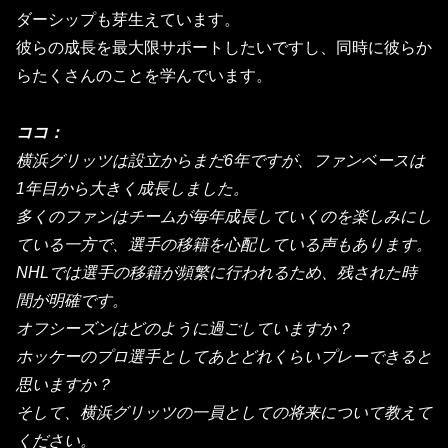
ダーシップも芽生えています。
彼らの成長を最大限サポートしたいですし、
同時に彼らか
らたくさんのことを学んでいます。
ココ：
横浜グリッツは設立からまだ6年ですが、
ファンベースは
1年目から大きく成長しました。
多くのファンはチームが毎年成長していくのを楽しみにし
ている一
方で、選手の移籍を心配している声もあります。
NHLでは選手の移籍が頻繁に行われるため、
残された時
間が明確です。
オフシーズンはどのように過ごしていますか？
ホッケーのプロ選手としてあとどれくらいプレーできると
思います
か？
そして、
横浜グリッツの一員としての将来について教えて
ください。