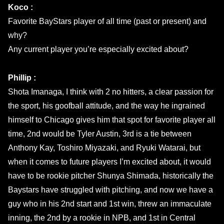
Koco :
Favorite BayStars player of all time (past or present) and
why?
Any current player you’re especially excited about?
Phillip :
Shota Imanaga, I think with 2 no hitters, a clear passion for
the sport, his goofball attitude, and the way he ingrained
himself to Chicago gives him that spot for favorite player all
time, 2nd would be Tyler Austin, 3rd is a tie between
Anthony Kay, Toshiro Miyazaki, and Ryuki Watarai, but
when it comes to future players I’m excited about, it would
have to be rookie pitcher Shunya Shimada, historically the
Baystars have struggled with pitching, and now we have a
guy who in his 2nd start and 1st win, threw an immaculate
inning, the 2nd by a rookie in NPB, and 1st in Central