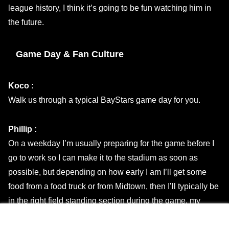
league history, I think it’s going to be fun watching him in
the future.
Game Day & Fan Culture
Koco :
Walk us through a typical BayStars game day for you.
Phillip :
On a weekday I’m usually preparing for the game before I
go to work so I can make it to the stadium as soon as
possible, but depending on how early I am I’ll get some
food from a food truck or from Midtown, then I’ll typically be
in the right field standing section during the game, my
unofficial home spot in Yokohama Stadium.
メニュー
ホーム
検索
トップ
サイドバー