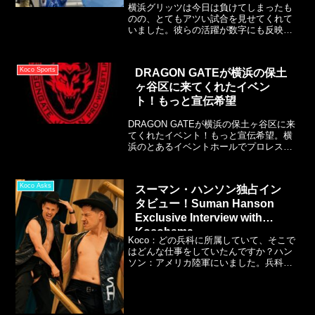
横浜グリッツは今日は負けてしまったも
のの、とてもアツい試合を見せてくれて
いました。彼らの活躍が数字にも反映
し、本日観戦にきた人数は今までで史上
最高の1,388人！グリッツが結成されて初
めから応援に行っていたファンとして
Koco Sports
DRAGON GATEが横浜の保土
は、1人よりもずっと心強い空気の中、皆
ヶ谷区に来てくれたイベン
さんと大好きなチームを応援することが
できて本当に嬉しいです。
ト！もっと宣伝希望
DRAGON GATEが横浜の保土ヶ谷区に来
てくれたイベント！もっと宣伝希望。横
浜のとあるイベントホールでプロレス開
催！でも会場のスタッフに聞いても、ス
ケジュールすら知ることができない場所
があります。もっと自社のHPや会場の公
Koco Asks
スーマン・ハンソン独占イン
式サイトで日程を見ることができるな
タビュー！Suman Hanson
ら、プロレスを見過ごすことなく楽しめ
るのに・・・
Exclusive Interview with
Kocohama
Koco：どの兵科に所属していて、そこで
はどんな仕事をしていたんですか？ハン
ソン：アメリカ陸軍にいました。兵科は
MOS 12B、つまり戦闘工兵です。入隊し
たとき、正直その意味をよく分かってい
なかったんですよね。「エンジニア（工
兵）」という言葉を見て、なんで「戦