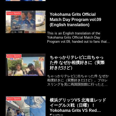
Koco Sports
Yokohama Grits Official
Match Day Program vol.09
(English translation)
This is an English translation of the
Yokohama Grits Official Match Day
Program vol.09, handed out to fans that
went to the Tokyo Tatsumi Arena, on Feb
14th and 15th, 2026.
Koco Sports
ちゃっかりテレビに出ちゃっ
た件 なぜか相撲好きに（実際
好きだけど）
ちゃっかりテレビに出ちゃった件 なぜか
相撲好きに（実際好きだけど）。プロレ
スリングを見に両国国技館に行ったとこ
ろ、メディアの人から相撲についてのイ
ンタビューを受けることに。色々と聞か
れたけど、テレビに放映されたのはたっ
Koco Sports
横浜グリッツVS 北海道レッド
たの1秒でした。笑
イーグルス戦（日曜）！
Yokohama Grits VS Red
Eagles